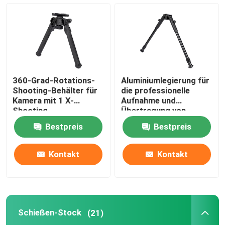
Jagdstock
Jagd des Stativs
360-Grad-Rotations-
Aluminiumlegierung für
Schießhalter
Shooting-Behälter für
die professionelle
Kamera mit 1 X-
Aufnahme und
Shooting-
Übertragung von
Behälterpaket
Videos
Schießen-Stock
Bestpreis
Bestpreis
Triggerstock
Kontakt
Kontakt
Schießstativ
Schießen-Stock
(21)
Schießstand