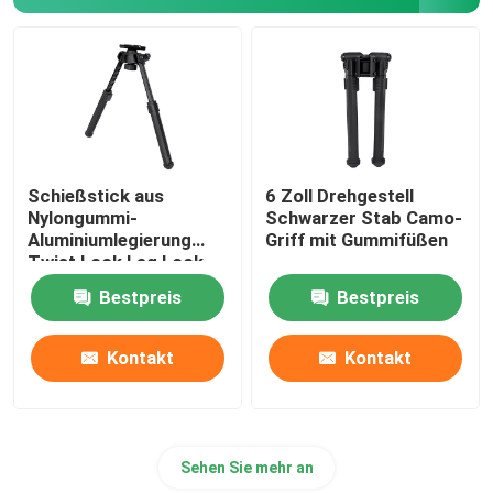
Schießen mit Bipod
Jagd des Gewehrs Bipod
Jagd von Zusätzen
Schießstick aus
6 Zoll Drehgestell
Nylongummi-
Schwarzer Stab Camo-
Aluminiumlegierung
Griff mit Gummifüßen
Abzugsstange
Twist Lock Leg Lock
Typ
Bestpreis
Bestpreis
Kamerastand
Kontakt
Kontakt
Teleskopmontage
Sehen Sie mehr an
Anwendungsbereich