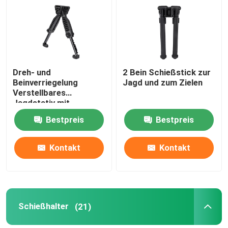
VR Show
Über uns
Dreh- und
2 Bein Schießstick zur
Beinverriegelung
Jagd und zum Zielen
Verstellbares
Fabrik Tour
Jagdstativ mit
Schnellschuhplatte
Bestpreis
Bestpreis
Qualitätskontrolle
Kontakt
Kontakt
Kontakt
Referenzen
Schießhalter
(21)
Jagdklammer