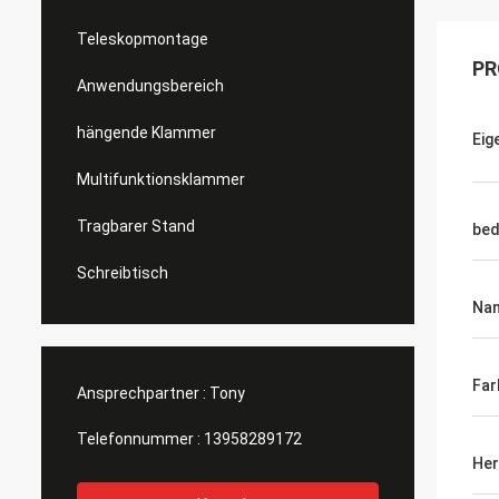
Teleskopmontage
PR
Anwendungsbereich
hängende Klammer
Eig
Multifunktionsklammer
Tragbarer Stand
bed
Schreibtisch
Na
Far
Ansprechpartner :
Tony
Telefonnummer :
13958289172
Her