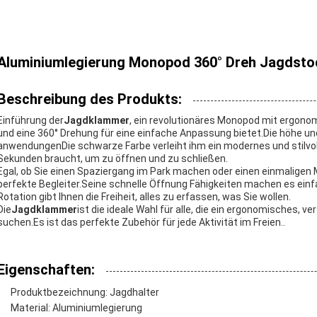
Aluminiumlegierung Monopod 360° Dreh Jagdstoc
Beschreibung des Produkts:
Einführung der
Jagdklammer
, ein revolutionäres Monopod mit ergono
und eine 360° Drehung für eine einfache Anpassung bietet.Die höhe und
anwendungenDie schwarze Farbe verleiht ihm ein modernes und stilvol
Sekunden braucht, um zu öffnen und zu schließen.
Egal, ob Sie einen Spaziergang im Park machen oder einen einmaligen 
perfekte Begleiter.Seine schnelle Öffnung Fähigkeiten machen es ein
Rotation gibt Ihnen die Freiheit, alles zu erfassen, was Sie wollen.
Die
Jagdklammer
ist die ideale Wahl für alle, die ein ergonomisches,
suchen.Es ist das perfekte Zubehör für jede Aktivität im Freien..
Eigenschaften:
Produktbezeichnung: Jagdhalter
Material: Aluminiumlegierung