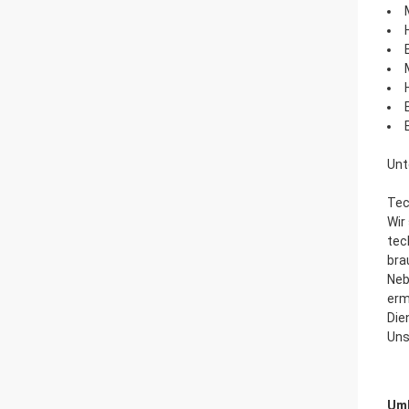
Unt
Tec
Wir
tec
bra
Neb
erm
Die
Uns
Umb