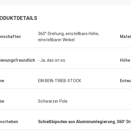
ODUKTDETAILS
360°-Drehung, einstellbare Höhe,
enschaften
Mater
einstellbarer Winkel
ienungsfreundlich
- Ja, das ist es.
Höhe
me
EIN BEIN-TRIEB-STOCK
Entwu
be
Schwarzer Pole
vorheben
Schießbipoden aus Aluminiumlegierung
,
360° D