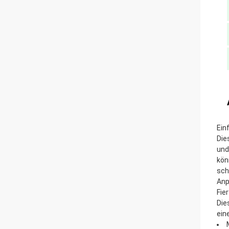
Ein
Die
und
kön
sch
Anp
Fie
Die
ein