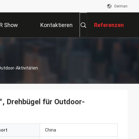
German
R Show
Kontaktieren
Referenzen
Sie Uns
Outdoor-Aktivitäten
, Drehbügel für Outdoor-
sort
China