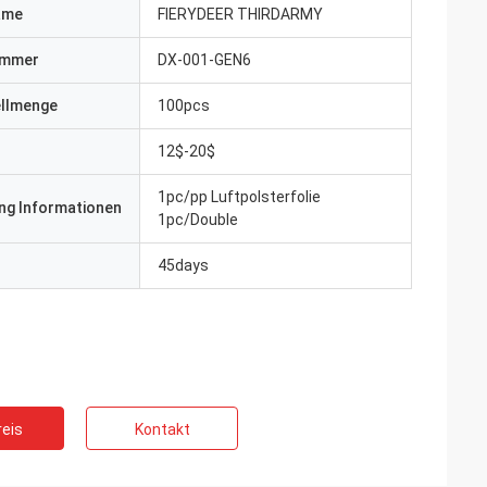
ame
FIERYDEER THIRDARMY
ummer
DX-001-GEN6
ellmenge
100pcs
12$-20$
1pc/pp Luftpolsterfolie
ng Informationen
1pc/Double
45days
eis
Kontakt