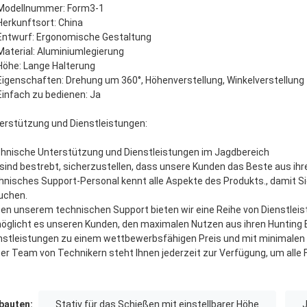
Modellnummer: Form3-1
Herkunftsort: China
Entwurf: Ergonomische Gestaltung
Material: Aluminiumlegierung
Höhe: Lange Halterung
Eigenschaften: Drehung um 360°, Höhenverstellung, Winkelverstellung
Einfach zu bedienen: Ja
erstützung und Dienstleistungen:
hnische Unterstützung und Dienstleistungen im Jagdbereich
 sind bestrebt, sicherzustellen, dass unsere Kunden das Beste aus i
hnisches Support-Personal kennt alle Aspekte des Produkts., damit Sie
uchen.
en unserem technischen Support bieten wir eine Reihe von Dienstleis
öglicht es unseren Kunden, den maximalen Nutzen aus ihren Hunting B
nstleistungen zu einem wettbewerbsfähigen Preis und mit minimalen 
er Team von Technikern steht Ihnen jederzeit zur Verfügung, um alle
auten:
Stativ für das Schießen mit einstellbarer Höhe
J