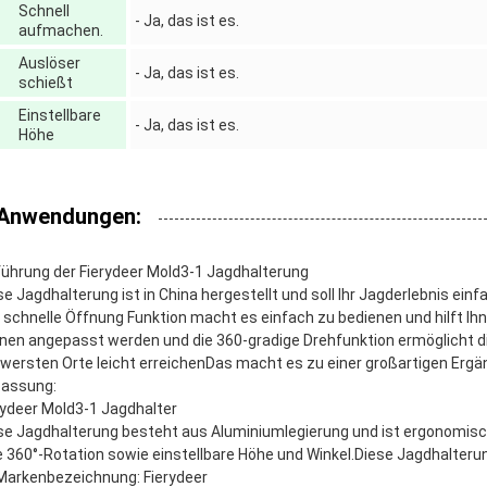
Schnell
- Ja, das ist es.
aufmachen.
Auslöser
- Ja, das ist es.
schießt
Einstellbare
- Ja, das ist es.
Höhe
Anwendungen:
führung der Fierydeer Mold3-1 Jagdhalterung
se Jagdhalterung ist in China hergestellt und soll Ihr Jagderlebnis 
 schnelle Öffnung Funktion macht es einfach zu bedienen und hilft Ih
nen angepasst werden und die 360-gradige Drehfunktion ermöglicht die
wersten Orte leicht erreichenDas macht es zu einer großartigen Erg
assung:
rydeer Mold3-1 Jagdhalter
se Jagdhalterung besteht aus Aluminiumlegierung und ist ergonomisch 
e 360°-Rotation sowie einstellbare Höhe und Winkel.Diese Jagdhalterung
Markenbezeichnung: Fierydeer