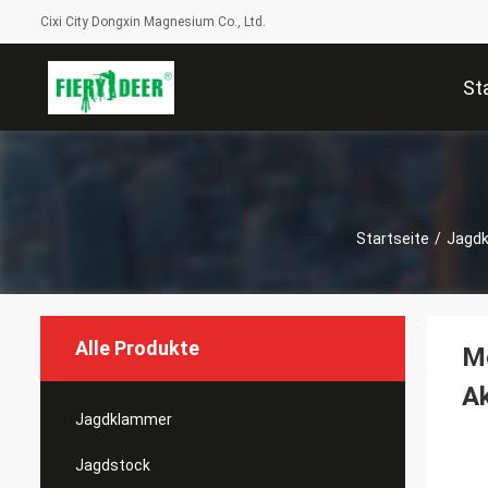
Cixi City Dongxin Magnesium Co., Ltd.
St
Startseite
/
Jagd
Alle Produkte
Mo
Ak
Jagdklammer
Jagdstock