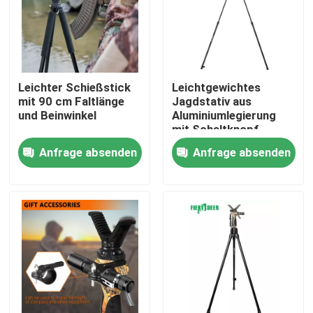
VR Show
Über uns
Leichter Schießstick
Leichtgewichtes
mit 90 cm Faltlänge
Jagdstativ aus
und Beinwinkel
Aluminiumlegierung
Fabrik Tour
mit Schaltknopf
Anfrage absenden
Anfrage absenden
Qualitätskontrolle
Kontakt
Referenzen
Jagdklammer