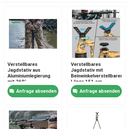
Verstellbares
Verstellbares
Jagdstativ aus
Jagdstativ mit
Aluminiumlegierung
Beinwinkelverstellbarer
mit 360°-
Länge 151 cm
Streckenbereich
Startseite
Anfrage absenden
Anfrage absenden
Produkte
Videos