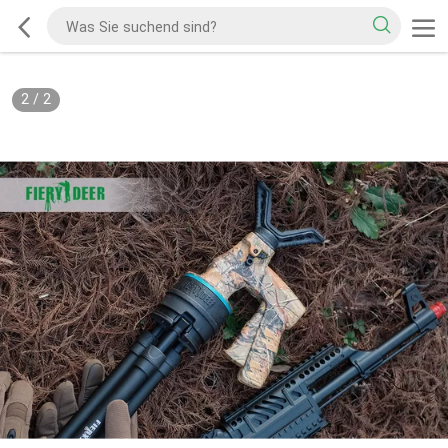
2
/
2