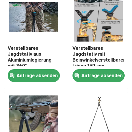
Verstellbares
Verstellbares
Jagdstativ aus
Jagdstativ mit
Aluminiumlegierung
Beinwinkelverstellbarer
mit 360°-
Länge 151 cm
Streckenbereich
Anfrage absenden
Anfrage absenden
Startseite
Produkte
Videos