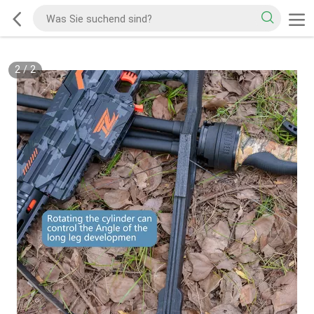
2
/
2