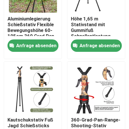
VR Show
Aluminiumlegierung
Höhe 1,65 m
Schießstativ Flexible
Stativstand mit
Bewegungshöhe 60-
Gummifuß
Über uns
105cm 360 Grad Pan
Schnellentlastung
Range
Platte Falte Länge 100
Anfrage absenden
Anfrage absenden
cm
Fabrik Tour
Qualitätskontrolle
Kontakt
Referenzen
Kautschukstativ Fuß
360-Grad-Pan-Range-
Jagd Schießsticks
Shooting-Stativ
Jagdklammer