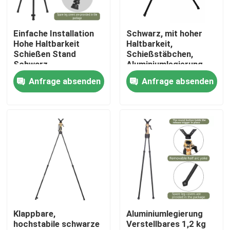
VR Show
Einfache Installation
Schwarz, mit hoher
Hohe Haltbarkeit
Haltbarkeit,
Schießen Stand
Schießstäbchen,
Über uns
Schwarz
Aluminiumlegierung,
mit hoher Stabilität
Anfrage absenden
Anfrage absenden
und Anpassung
Fabrik Tour
Qualitätskontrolle
Kontakt
Referenzen
Klappbare,
Aluminiumlegierung
hochstabile schwarze
Verstellbares 1,2 kg
Jagdklammer