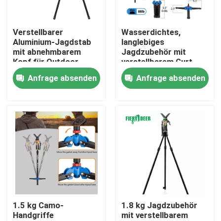
VR Show
Verstellbarer
Wasserdichtes,
Aluminium-Jagdstab
langlebiges
mit abnehmbarem
Jagdzubehör mit
Über uns
Kopf für Outdoor-
verstellbarem Gurt
Aktivitäten
Anfrage absenden
Anfrage absenden
Fabrik Tour
Qualitätskontrolle
Kontakt
Referenzen
1.5 kg Camo-
1.8 kg Jagdzubehör
Handgriffe
mit verstellbarem
Jagdklammer