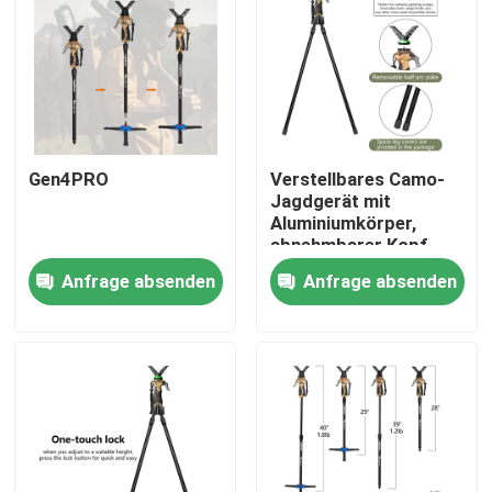
Gen4PRO
Verstellbares Camo-
Jagdgerät mit
Aluminiumkörper,
abnehmbarer Kopf,
erweiterbare Länge
Anfrage absenden
Anfrage absenden
Startseite
Produkte
Videos