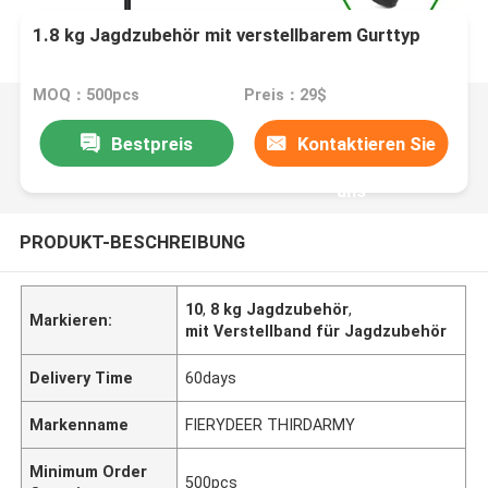
1.8 kg Jagdzubehör mit verstellbarem Gurttyp
MOQ：500pcs
Preis：29$
Bestpreis
Kontaktieren Sie
uns
PRODUKT-BESCHREIBUNG
10
,
8 kg Jagdzubehör
,
Markieren:
mit Verstellband für Jagdzubehör
Delivery Time
60days
Markenname
FIERYDEER THIRDARMY
Minimum Order
500pcs